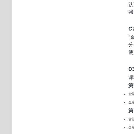
认
强
C
“
分
使
0
课
第
金
金
第
合
金