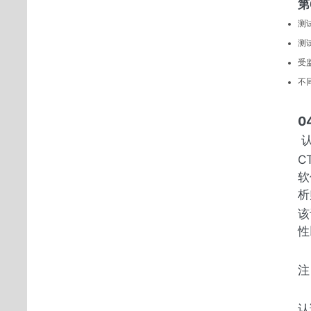
第
测
测
受
不
0
认
C
软
析
该
性
注
认