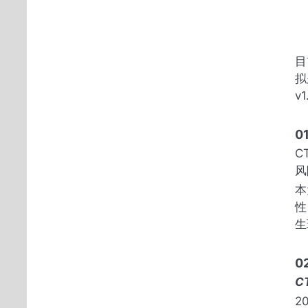
目
拟
v
0
C
风
本
性
生
0
CT
2