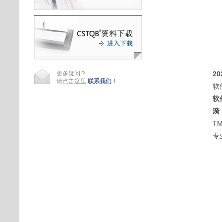
更多疑问？
20
请点击这里
联系我们
！
软
软
漪
T
专