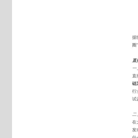
据
圈
直
一
直
础
行
试
二
在
发
什