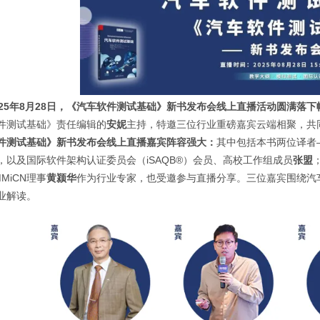
25
年8
月28
日，《汽车软件测试基础》新书发布会线上直播活动圆满落下
件测试基础》责任编辑的
安妮
主持，特邀三位行业重磅嘉宾云端相聚，共
件测试基础》新书发布会线上直播嘉宾阵容强大：
其中包括本书两位译者—
，以及国际软件架构认证委员会（iSAQB®）会员、高校工作组成员
张盟
MMiCN理事
黄颍华
作为行业专家，也受邀参与直播分享。三位嘉宾围绕汽
业解读。