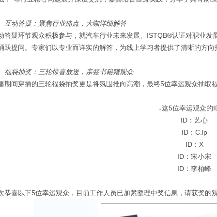
、互动答疑：聚焦行业痛点，大咖详细解答
动答疑环节观众积极参与，就汽车行业未来发展、ISTQB®认证对职业
踊跃提问。专家们以专业而详实的解答，为线上学习者提供了清晰的方向
、福袋抽奖：三轮惊喜放送，亲签书籍赠观众
播期间穿插的三轮福袋抽奖更是将氛围推向高潮，最终5位幸运观众抽取
↓这5位幸运观众的I
ID：艺心
ID：C.lp
ID：X
ID：宋小宋
ID：李柏峰
次恭喜以下5位幸运观众，目前工作人员已加紧整理中奖信息，请获奖的