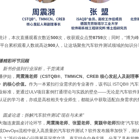
统计，本次直播观看次数近
500
次，收获观众点赞
8759
次；同时，“博为峰
”平台累积观看人数就高达
900
人，让这场聚焦汽车软件测试领域的知识分
播精彩环节回顾
、新书价值到行业深析，干货满满
播伊始，
周震漪老师（
CSTQB®
、TMMiCN
、CREB
核心发起人及副理事
》的核心价值。
作为一本紧扣行业需求的专业著作，该书以 ISTQB® 汽车测
业标准，更通过ULV项目案例打通理论与实践的壁垒——无论是汽车软件测
认证的学习者，亦或是高校相关专业师生，都能从中获取适配自身需求的
、圆桌论道：拆解汽车软件测试“现在与未来”
大咖连麦圆桌讨论环节，
周震漪老师、张盟老师、黄颍华老师
围绕“汽车
或DevOps流程中嵌入高质量的汽车软件测试？软件发布频率加快下，测
么？”等行业核心问题展开深度交流，嘉宾结合自身实践，分享了具有前