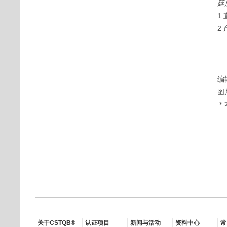
延
1
2
编辑
图片
＊
关于CSTQB®
认证项目
新闻与活动
资料中心
常