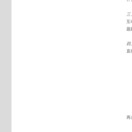
三
互
题
四
直
再