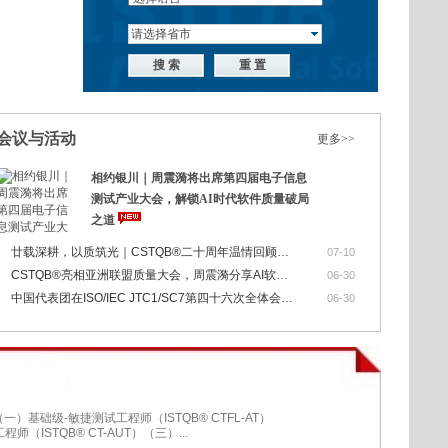
会议与活动
更多>>
相约银川｜周震漪将出席第四届电子信息
测试产业大会，解锁AI时代软件质量破局
之道
廿载深耕，以质筑光｜CSTQB®二十周年温情回顾：岁月为证，同行皆荣光
07-10
CSTQB®亮相亚洲联盟质量大会，周震漪分享AI软件质量前沿实践
06-30
中国代表团在ISO/IEC JTC1/SC7第四十六次全体会议上取得多项成果
06-30
（一）基础级-敏捷测试工程师（ISTQB® CTFL-AT）
（ISTQB® CT-AUT）（三）...